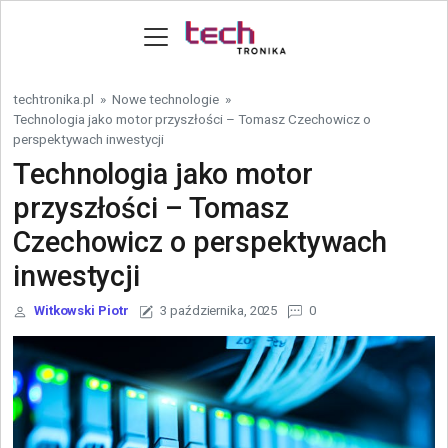
Skip to content
techtronika.pl
»
Nowe technologie
»
Technologia jako motor przyszłości – Tomasz Czechowicz o
perspektywach inwestycji
Technologia jako motor
przyszłości – Tomasz
Czechowicz o perspektywach
inwestycji
Witkowski Piotr
3 października, 2025
0