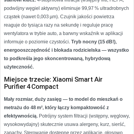
podwójny węgiel aktywny) eliminuje 99,97 % ultradrobnych
cząstek (nawet 0,003 µm). Czujnik jakości powietrza
reaguje do tysiąca razy na sekundę i reguluje pracę
wentylatora w trybie auto, a barwny wskaźnik w aplikacji
informuje o poziomie czystości.
Tryb nocny (15 dB!),
energooszczędność i blokada rodzicielska — wszystko
to podkreśla jego skoncentrowaną, hybrydową
użyteczność.
Miejsce trzecie: Xiaomi Smart Air
Purifier 4 Compact
Mały rozmiar, duży zasięg — to model do mieszkań o
metrażu do 48 m², który łączy kompaktowość z
efektywnością.
Potrójny system filtracji (wstępny, węglowy,
wysokowydajny) skutecznie usuwa alergeny, kurz, sierść,
zapachy. Sterowanie dostępne przez aplikację, głosowo