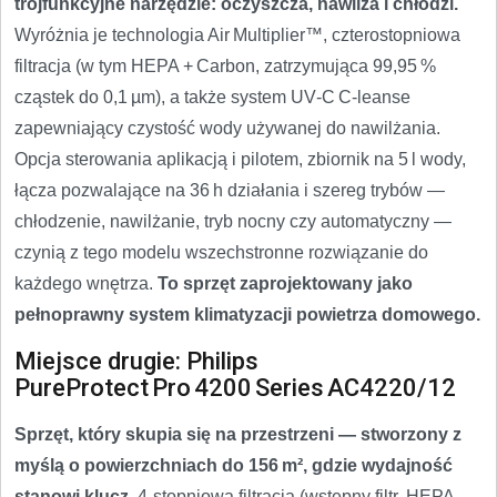
trójfunkcyjne narzędzie: oczyszcza, nawilża i chłodzi.
Wyróżnia je technologia Air Multiplier™, czterostopniowa
filtracja (w tym HEPA + Carbon, zatrzymująca 99,95 %
cząstek do 0,1 µm), a także system UV‑C C‑leanse
zapewniający czystość wody używanej do nawilżania.
Opcja sterowania aplikacją i pilotem, zbiornik na 5 l wody,
łącza pozwalające na 36 h działania i szereg trybów —
chłodzenie, nawilżanie, tryb nocny czy automatyczny —
czynią z tego modelu wszechstronne rozwiązanie do
każdego wnętrza.
To sprzęt zaprojektowany jako
pełnoprawny system klimatyzacji powietrza domowego.
Miejsce drugie: Philips
PureProtect Pro 4200 Series AC4220/12
Sprzęt, który skupia się na przestrzeni — stworzony z
myślą o powierzchniach do 156 m², gdzie wydajność
stanowi klucz.
4‑stopniowa filtracja (wstępny filtr, HEPA,