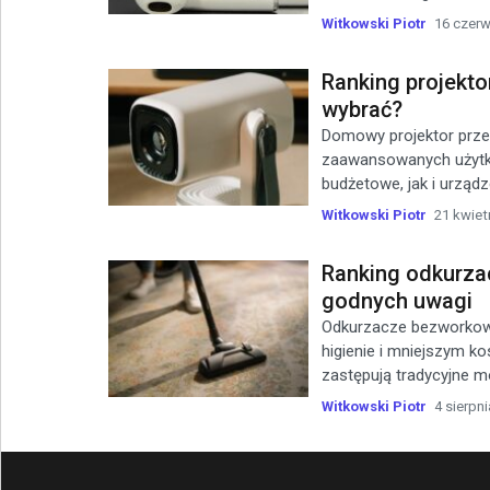
Witkowski Piotr
16 czerw
Ranking projekto
wybrać?
Domowy projektor prze
zaawansowanych użytk
budżetowe, jak i urządz
Witkowski Piotr
21 kwiet
Ranking odkurza
godnych uwagi
Odkurzacze bezworkowe
higienie i mniejszym ko
zastępują tradycyjne mo
Witkowski Piotr
4 sierpni