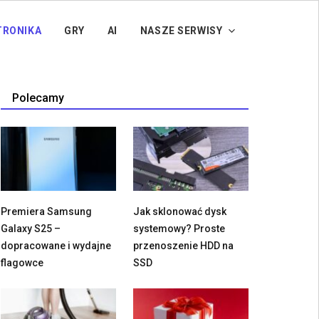
TRONIKA
GRY
AI
NASZE SERWISY
Polecamy
Premiera Samsung
Jak sklonować dysk
Galaxy S25 –
systemowy? Proste
dopracowane i wydajne
przenoszenie HDD na
flagowce
SSD