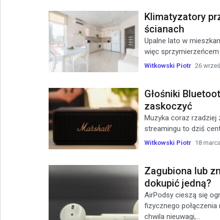
Klimatyzatory p
ścianach
Upalne lato w mieszkani
więc sprzymierzeńcem w
Witkowski Piotr
26 wrześ
Głośniki Bluetoo
zaskoczyć
Muzyka coraz rzadziej
streamingu to dziś cent
Witkowski Piotr
18 marca
Zagubiona lub z
dokupić jedną?
AirPodsy cieszą się ogr
fizycznego połączenia 
chwila nieuwagi,...