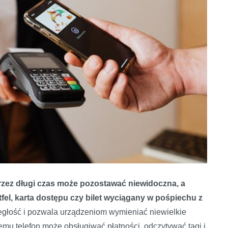
przez długi czas może pozostawać niewidoczna, a
fel, karta dostępu czy bilet wyciągany w pośpiechu z
egłość i pozwala urządzeniom wymieniać niewielkie
temu telefon może obsługiwać płatności, odczytywać tagi i