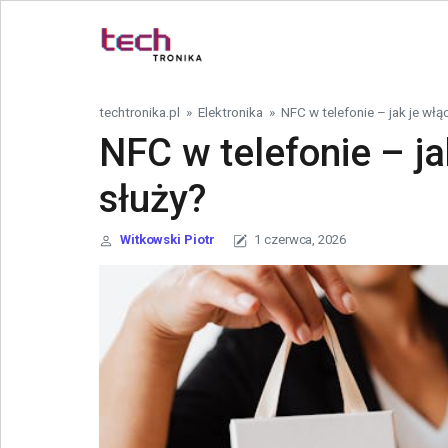
Skip to content
techtronika.pl
»
Elektronika
»
NFC w telefonie – jak je włą
NFC w telefonie – ja
służy?
Witkowski Piotr
1 czerwca, 2026