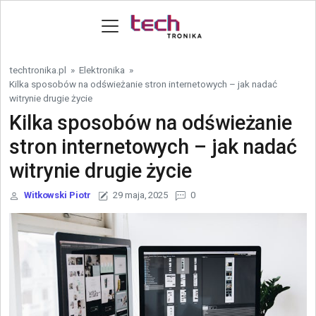
Skip to content
techtronika.pl
»
Elektronika
»
Kilka sposobów na odświeżanie stron internetowych – jak nadać
witrynie drugie życie
Kilka sposobów na odświeżanie
stron internetowych – jak nadać
witrynie drugie życie
Witkowski Piotr
29 maja, 2025
0