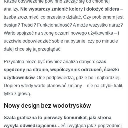
Każde odświeżenie powinno zacząć się od chłodnej
analizy.
Nie wystarczy zmienić kolory i dołożyć slidera
–
trzeba zrozumieć, co przestało działać. Czy problemem jest
design? Treści? Funkcjonalność? A może wszystko naraz?
Warto spojrzeć na stronę oczami nowego użytkownika – i
uczciwie odpowiedzieć sobie na pytanie, czy po minucie
dalej chce się ją przeglądać.
Przydatna może być również analiza danych:
czas
spędzony na stronie, współczynnik odrzuceń, ścieżki
użytkowników.
One podpowiedzą, gdzie boli najbardziej.
Dopiero wtedy warto planować zmiany – nie na chybił trafił,
tylko z głową.
Nowy design bez wodotrysków
Szata graficzna to pierwszy komunikat, jaki strona
wysyła odwiedzającemu.
Jeśli wygląda jak z poprzedniej