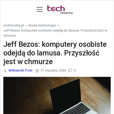
Skip to content
techtronika.pl
»
Nowe technologie
»
Jeff Bezos: komputery osobiste odejdą do lamusa. Przyszłość jest w
chmurze
Jeff Bezos: komputery osobiste
odejdą do lamusa. Przyszłość
jest w chmurze
Witkowski Piotr
21 stycznia, 2026
0