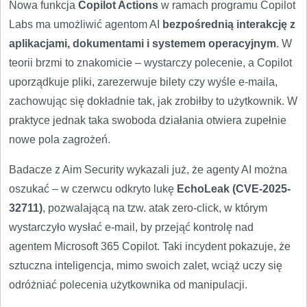
Nowa funkcja
Copilot Actions
w ramach programu Copilot
Labs ma umożliwić agentom AI
bezpośrednią interakcję z
aplikacjami, dokumentami i systemem operacyjnym
. W
teorii brzmi to znakomicie – wystarczy polecenie, a Copilot
uporządkuje pliki, zarezerwuje bilety czy wyśle e-maila,
zachowując się dokładnie tak, jak zrobiłby to użytkownik. W
praktyce jednak taka swoboda działania otwiera zupełnie
nowe pola zagrożeń.
Badacze z Aim Security wykazali już, że agenty AI można
oszukać – w czerwcu odkryto lukę
EchoLeak (CVE-2025-
32711)
, pozwalającą na tzw. atak zero-click, w którym
wystarczyło wysłać e-mail, by przejąć kontrolę nad
agentem Microsoft 365 Copilot. Taki incydent pokazuje, że
sztuczna inteligencja, mimo swoich zalet, wciąż uczy się
odróżniać polecenia użytkownika od manipulacji.