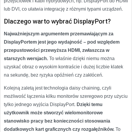
przejściówek i kabli hybrydowych, np. DisplayPort do HDMI
lub DVI, co ułatwia integrację z różnymi typami urządzeń.
Dlaczego warto wybrać DisplayPort?
Najważniejszym argumentem przemawiającym za
DisplayPortem jest jego wydajność – pod względem
przepustowości przewyższa HDMI, zwłaszcza w
starszych wersjach.
To właśnie dzięki niemu można
uzyskać obraz o wysokim kontraście i dużej liczbie klatek
na sekundę, bez ryzyka opóźnień czy zakłóceń.
Kolejną zaletą jest technologia daisy chaining, czyli
możliwość łączenia kilku monitorów szeregowo przy użyciu
tylko jednego wyjścia DisplayPort.
Dzięki temu
użytkownik może stworzyć wielomonitorowe
stanowisko pracy bez konieczności stosowania
dodatkowych kart graficznych czy rozgałęźników.
To