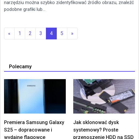
narzędziu można szybko zidentyfikować źródło obrazu, znaleźć
podobne grafiki lub...
«
1
2
3
4
5
»
Polecamy
Premiera Samsung Galaxy
Jak sklonować dysk
S25 – dopracowane i
systemowy? Proste
wydajne flagowce
przenoszenie HDD na SSD